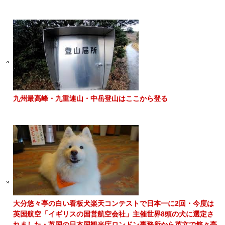
九州最高峰・九重連山・中岳登山はここから登る
大分悠々亭の白い看板犬楽天コンテストで日本一に2回・今度は
英国航空「イギリスの国営航空会社」主催世界8頭の犬に選定さ
れました・英国の日本国観光庁ロンドン事務所から英文で悠々亭