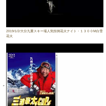
2019/1/2/大分九重スキー場人気恒例花火ナイト・１３００M白雪
花火