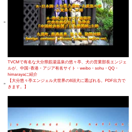
TVCMで有名な大分県筋湯温泉の悠々亭、犬の営業部長エンジェ
ルが、中国･香港・アジア有名サイト・weibo・sohu・QQ・
himarayaに紹介
【大分悠々亭エンジェル犬世界の8頭犬に選ばれる。PDF出力で
きます。】