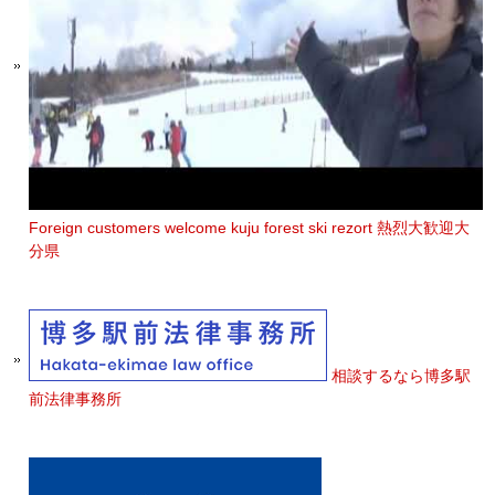
Foreign customers welcome kuju forest ski rezort 熱烈大歓迎大
分県
相談するなら博多駅
前法律事務所