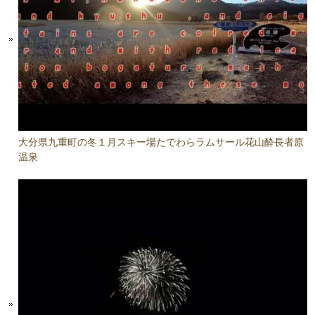
大分県九重町の冬１月スキー場たでわらラムサール花山酔長者原
温泉