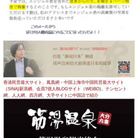
香港民営最大サイト、鳳凰網・中国上海市中国民営最大サイト
｛SINA}新浪網、会員7億人BLOGサイト（WEIBO)、テンセント
網、人人網、四月網、大手サイトに中国語で紹介