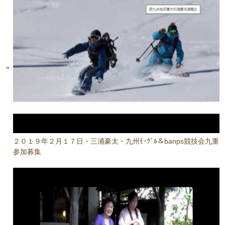
２０１９年２月１７日・三浦豪太・九州ﾓｰｸﾞﾙ＆banps競技会九重
参加募集