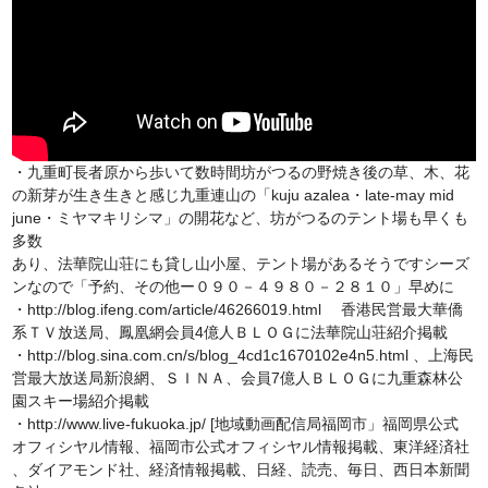
・九重町長者原から歩いて数時間坊がつるの野焼き後の草、木、花
の新芽が生き生きと感じ九重連山の「kuju azalea・late-may mid
june・ミヤマキリシマ」の開花など、坊がつるのテント場も早くも
多数
あり、法華院山荘にも貸し山小屋、テント場があるそうですシーズ
ンなので「予約、その他ー０９０－４９８０－２８１０」早めに
・http://blog.ifeng.com/article/46266019.html 香港民営最大華僑
系ＴＶ放送局、鳳凰網会員4億人ＢＬＯＧに法華院山荘紹介掲載
・http://blog.sina.com.cn/s/blog_4cd1c1670102e4n5.html 、上海民
営最大放送局新浪網、ＳＩＮＡ、会員7億人ＢＬＯＧに九重森林公
園スキー場紹介掲載
・http://www.live-fukuoka.jp/ [地域動画配信局福岡市」福岡県公式
オフィシヤル情報、福岡市公式オフィシヤル情報掲載、東洋経済社
、ダイアモンド社、経済情報掲載、日経、読売、毎日、西日本新聞