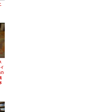
こ
ス
「イ
頭の
観
亭
」