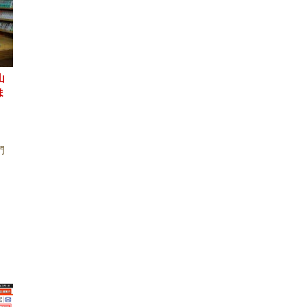
山
ま
門