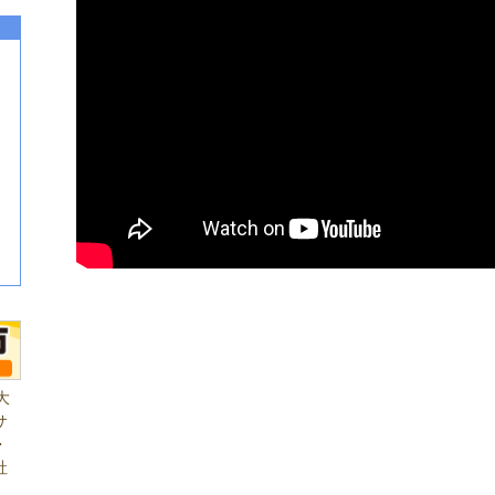
大
サ
・
社