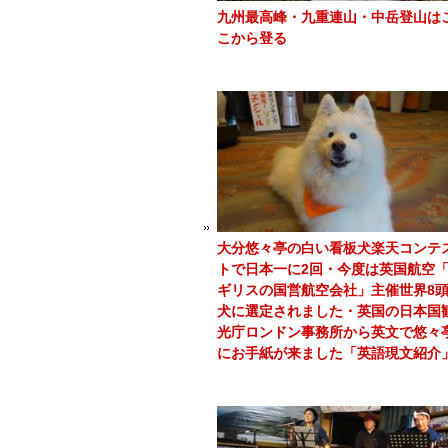
九州最高峰・九重連山・中岳登山は
こから登る
大分悠々亭の白い看板犬楽天コンテ
トで日本一に2回・今度は英国航空
ギリスの国営航空会社」主催世界8
犬に選定されました・英国の日本国
光庁ロンドン事務所から英文で悠々
にお手紙が来ました「英語現文紹介