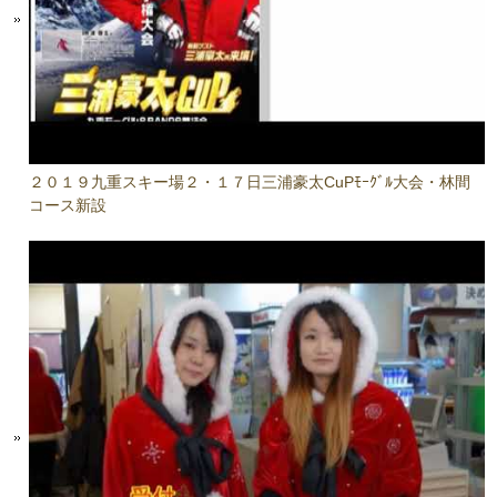
２０１９九重スキー場２・１７日三浦豪太CuPﾓｰｸﾞﾙ大会・林間
コース新設