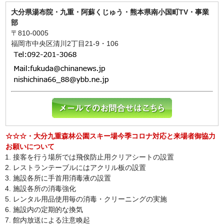
大分県湯布院・九重・阿蘇くじゅう・熊本県南小国町TV・事業
部
〒810-0005
福岡市中央区清川2丁目21-9・106
☆☆☆・大分九重森林公園スキー場今季コロナ対応と来場者御協力
お願いについて
接客を行う場所では飛俟防止用クリアシートの設置
レストランテーブルにはアクリル板の設置
施設各所に手首用消毒液の設置
施設各所の消毒強化
レンタル用品使用毎の消毒・クリーニングの実施
施設内の定期的な換気
館内放送による注意喚起