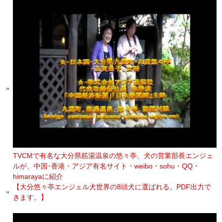
TVCMで有名な大分県筋湯温泉の悠々亭、犬の営業部長エンジェ
ルが、中国･香港・アジア有名サイト・weibo・sohu・QQ・
himarayaに紹介
【大分悠々亭エンジェル犬世界の8頭犬に選ばれる。PDF出力で
きます。】