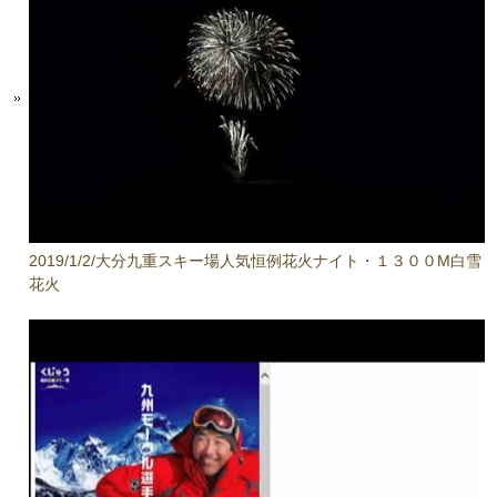
2019/1/2/大分九重スキー場人気恒例花火ナイト・１３００M白雪
花火