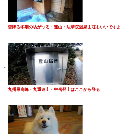
雪降る冬期の坊がつる・連山・法華院温泉山荘もいいですよ
九州最高峰・九重連山・中岳登山はここから登る