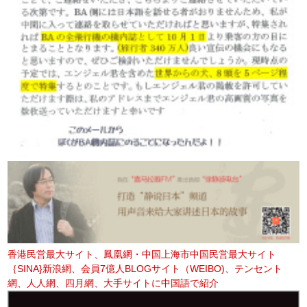
香港民営最大サイト、鳳凰網・中国上海市中国民営最大サイト
｛SINA}新浪網、会員7億人BLOGサイト（WEIBO)、テンセント
網、人人網、四月網、大手サイトに中国語で紹介