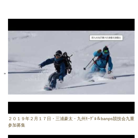
２０１９年２月１７日・三浦豪太・九州ﾓｰｸﾞﾙ＆banps競技会九重
参加募集