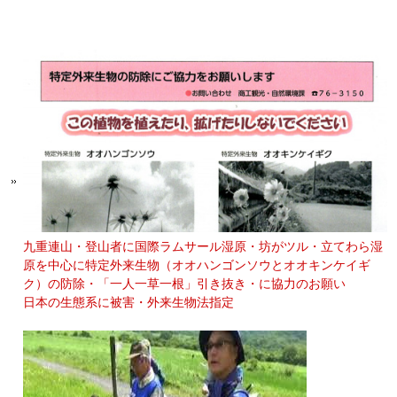
九重連山・登山者に国際ラムサール湿原・坊がツル・立てわら湿
原を中心に特定外来生物（オオハンゴンソウとオオキンケイギ
ク）の防除・「一人一草一根」引き抜き・に協力のお願い
日本の生態系に被害・外来生物法指定