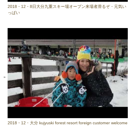
2018・12・8日大分九重スキー場オープン来場者滑るぞ・元気い
っぱい
2018・12・大分 kujyuski forest resort foreign customer welcome