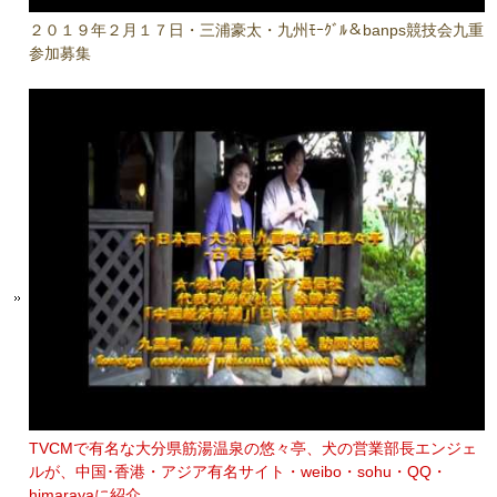
２０１９年２月１７日・三浦豪太・九州ﾓｰｸﾞﾙ＆banps競技会九重
参加募集
TVCMで有名な大分県筋湯温泉の悠々亭、犬の営業部長エンジェ
ルが、中国･香港・アジア有名サイト・weibo・sohu・QQ・
himarayaに紹介