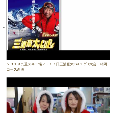
２０１９九重スキー場２・１７日三浦豪太CuPﾓｰｸﾞﾙ大会・林間
コース新設