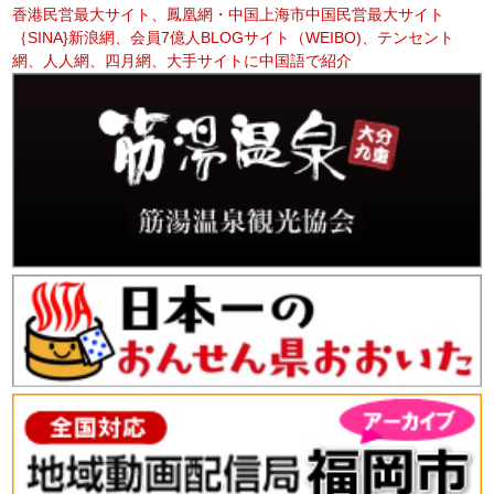
香港民営最大サイト、鳳凰網・中国上海市中国民営最大サイト
｛SINA}新浪網、会員7億人BLOGサイト（WEIBO)、テンセント
網、人人網、四月網、大手サイトに中国語で紹介