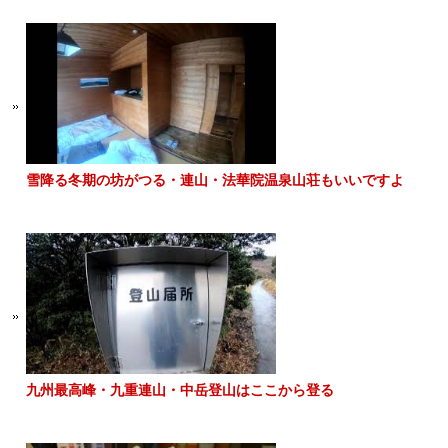
雪降る冬期の坊がつる・連山・法華院温泉山荘もいいですよ
九州最高峰・九重連山・中岳登山はここから登る