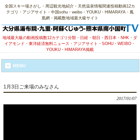
全国スキー場さがし・周辺観光地紹介・天然温泉情報関連投稿動画12カ
テゴリ・アジアサイト・中国sohu・weibo・YOUKU・HIMARAYA・鳳
凰網・掲載数地域最大級サイト
地域最大級の動画投稿数12カテゴリ分類・日経・朝日・西日本・NHK・ダ
イアモンド・東洋経済無料ニュース・アジアサイト・SOHU・WEIBO・
YOUKU・HIMARAYA掲載
MENU
1月3日ご来場のみなさん
2017/01/07