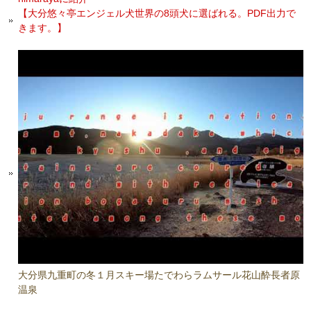
【大分悠々亭エンジェル犬世界の8頭犬に選ばれる。PDF出力で
きます。】
大分県九重町の冬１月スキー場たでわらラムサール花山酔長者原
温泉