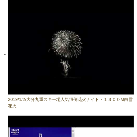
2019/1/2/大分九重スキー場人気恒例花火ナイト・１３００M白雪
花火