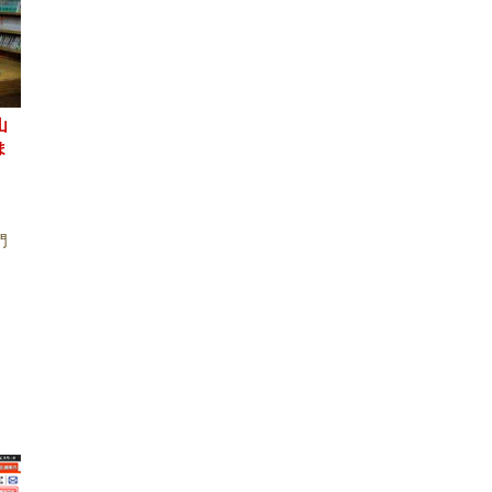
山
ま
門