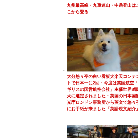
九州最高峰・九重連山・中岳登山は
こから登る
大分悠々亭の白い看板犬楽天コンテ
トで日本一に2回・今度は英国航空
ギリスの国営航空会社」主催世界8
犬に選定されました・英国の日本国
光庁ロンドン事務所から英文で悠々
にお手紙が来ました「英語現文紹介