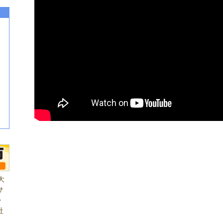
大
サ
・
社