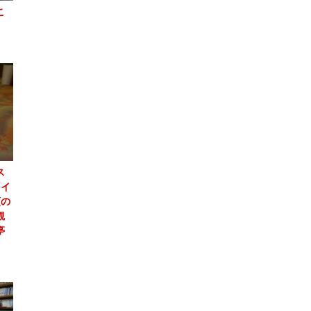
こ
ス
「イ
頭の
観
亭
」