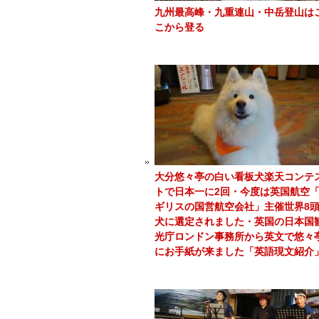
九州最高峰・九重連山・中岳登山は
こから登る
大分悠々亭の白い看板犬楽天コンテ
トで日本一に2回・今度は英国航空
ギリスの国営航空会社」主催世界8
犬に選定されました・英国の日本国
光庁ロンドン事務所から英文で悠々
にお手紙が来ました「英語現文紹介