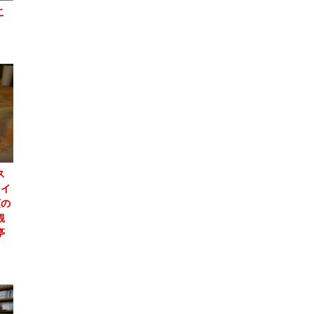
こ
ス
「イ
頭の
観
亭
」