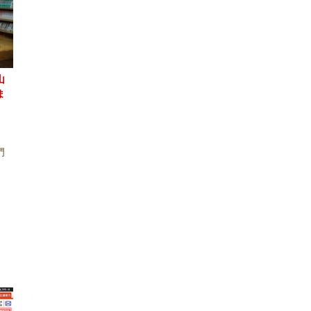
山
ま
門