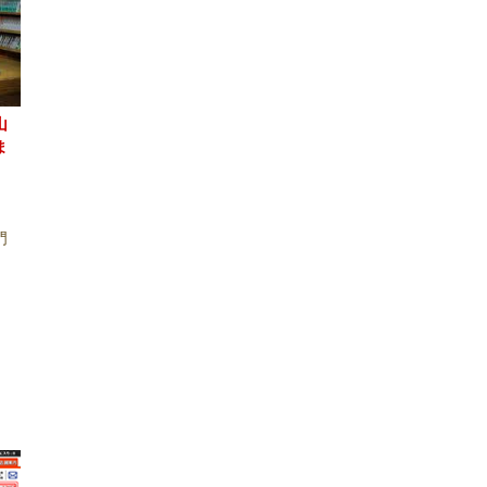
山
ま
門