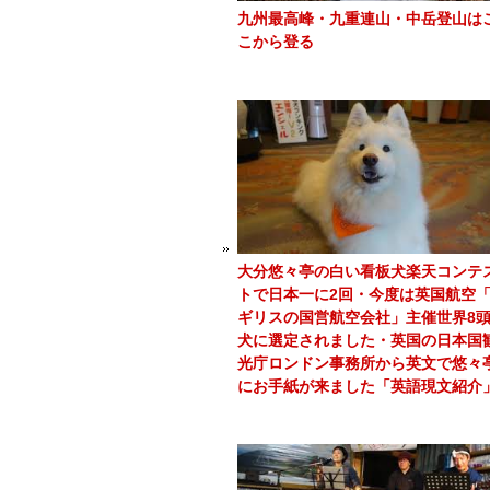
九州最高峰・九重連山・中岳登山は
こから登る
大分悠々亭の白い看板犬楽天コンテ
トで日本一に2回・今度は英国航空
ギリスの国営航空会社」主催世界8
犬に選定されました・英国の日本国
光庁ロンドン事務所から英文で悠々
にお手紙が来ました「英語現文紹介