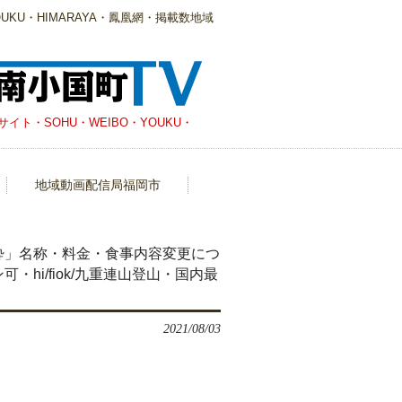
KU・HIMARAYA・鳳凰網・掲載数地域
・SOHU・WEIBO・YOUKU・
地域動画配信局福岡市
酔」名称・料金・食事内容変更につ
hi/fiok/九重連山登山・国内最
2021/08/03