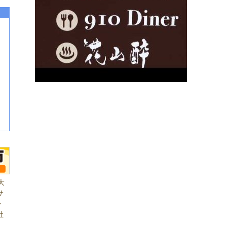
大
サ
・
社