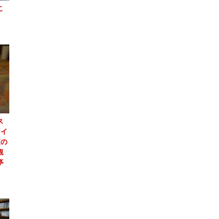
こ
ス
「イ
頭の
観
亭
」