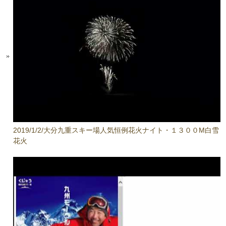
2019/1/2/大分九重スキー場人気恒例花火ナイト・１３００M白雪
花火