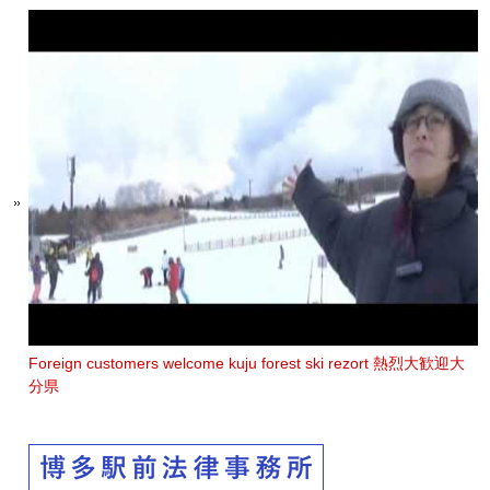
Foreign customers welcome kuju forest ski rezort 熱烈大歓迎大
分県