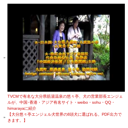
TVCMで有名な大分県筋湯温泉の悠々亭、犬の営業部長エンジェ
ルが、中国･香港・アジア有名サイト・weibo・sohu・QQ・
himarayaに紹介
【大分悠々亭エンジェル犬世界の8頭犬に選ばれる。PDF出力で
きます。】