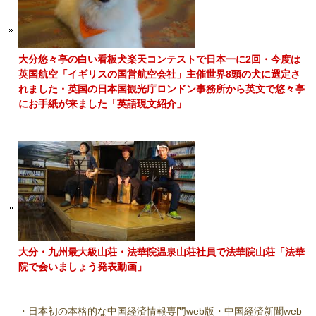
大分悠々亭の白い看板犬楽天コンテストで日本一に2回・今度は
英国航空「イギリスの国営航空会社」主催世界8頭の犬に選定さ
れました・英国の日本国観光庁ロンドン事務所から英文で悠々亭
にお手紙が来ました「英語現文紹介」
大分・九州最大級山荘・法華院温泉山荘社員で法華院山荘「法華
院で会いましょう発表動画」
・日本初の本格的な中国経済情報専門web版・中国経済新聞web