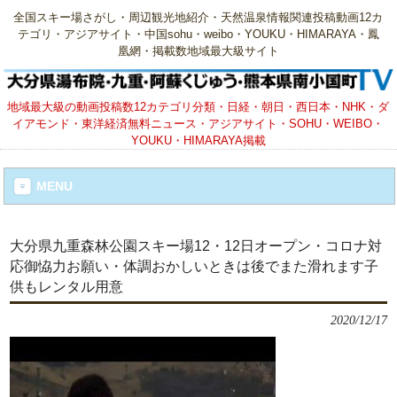
全国スキー場さがし・周辺観光地紹介・天然温泉情報関連投稿動画12カ
テゴリ・アジアサイト・中国sohu・weibo・YOUKU・HIMARAYA・鳳
凰網・掲載数地域最大級サイト
地域最大級の動画投稿数12カテゴリ分類・日経・朝日・西日本・NHK・ダ
イアモンド・東洋経済無料ニュース・アジアサイト・SOHU・WEIBO・
YOUKU・HIMARAYA掲載
MENU
大分県九重森林公園スキー場12・12日オープン・コロナ対
応御恊力お願い・体調おかしいときは後でまた滑れます子
供もレンタル用意
2020/12/17