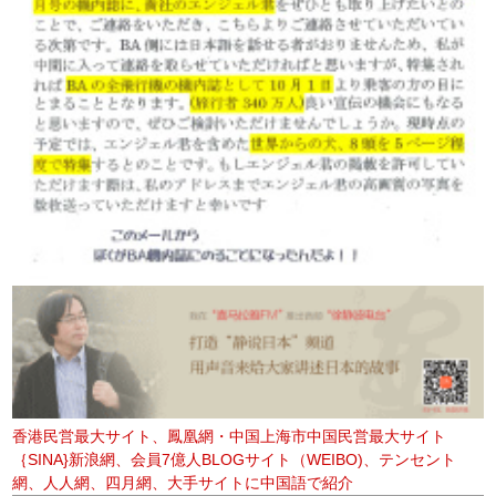
香港民営最大サイト、鳳凰網・中国上海市中国民営最大サイト
｛SINA}新浪網、会員7億人BLOGサイト（WEIBO)、テンセント
網、人人網、四月網、大手サイトに中国語で紹介