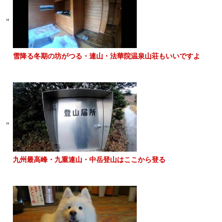
雪降る冬期の坊がつる・連山・法華院温泉山荘もいいですよ
九州最高峰・九重連山・中岳登山はここから登る