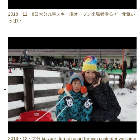
2018・12・8日大分九重スキー場オープン来場者滑るぞ・元気い
っぱい
2018・12・大分 kujyuski forest resort foreign customer welcome