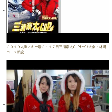
２０１９九重スキー場２・１７日三浦豪太CuPﾓｰｸﾞﾙ大会・林間
コース新設