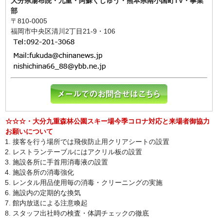
大分県湯布院・九重・阿蘇くじゅう・熊本県南小国町TV・事業
部
〒810-0005
福岡市中央区清川2丁目21-9・106
☆☆☆・大分九重森林公園スキー場今季コロナ対応と来場者御協力
お願いについて
接客を行う場所では飛俟防止用クリアシートの設置
レストランテーブルにはアクリル板の設置
施設各所に手首用消毒液の設置
施設各所の消毒強化
レンタル用品使用毎の消毒・クリーニングの実施
施設内の定期的な換気
館内放送による注意喚起
スタッフ出社時の検査・体調チェックの徹底