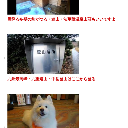
雪降る冬期の坊がつる・連山・法華院温泉山荘もいいですよ
九州最高峰・九重連山・中岳登山はここから登る