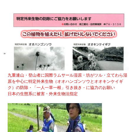
九重連山・登山者に国際ラムサール湿原・坊がツル・立てわら湿
原を中心に特定外来生物（オオハンゴンソウとオオキンケイギ
ク）の防除・「一人一草一根」引き抜き・に協力のお願い
日本の生態系に被害・外来生物法指定