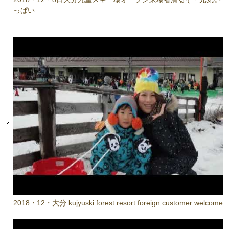
っぱい
2018・12・大分 kujyuski forest resort foreign customer welcome