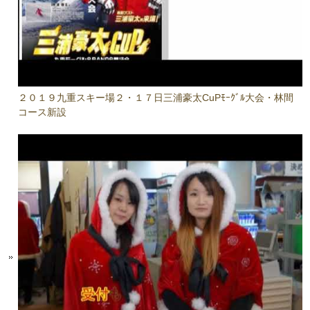
２０１９九重スキー場２・１７日三浦豪太CuPﾓｰｸﾞﾙ大会・林間
コース新設