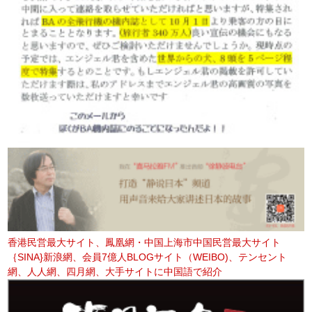
香港民営最大サイト、鳳凰網・中国上海市中国民営最大サイト
｛SINA}新浪網、会員7億人BLOGサイト（WEIBO)、テンセント
網、人人網、四月網、大手サイトに中国語で紹介