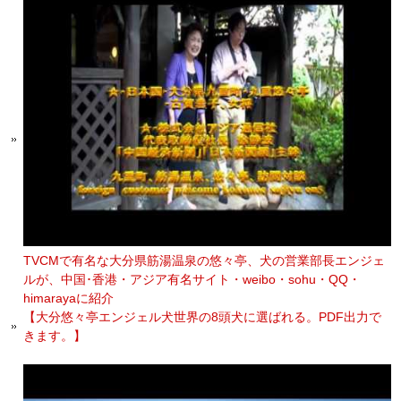
TVCMで有名な大分県筋湯温泉の悠々亭、犬の営業部長エンジェ
ルが、中国･香港・アジア有名サイト・weibo・sohu・QQ・
himarayaに紹介
【大分悠々亭エンジェル犬世界の8頭犬に選ばれる。PDF出力で
きます。】