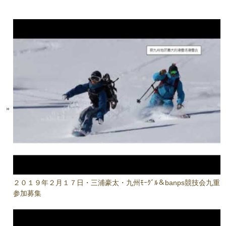
２０１９年２月１７日・三浦豪太・九州ﾓｰｸﾞﾙ＆banps競技会九重
参加募集