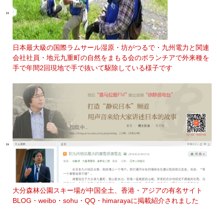
日本最大級の国際ラムサール湿原・坊がつるで・九州電力と関連
会社社員・地元九重町の自然をまもる会のボランチアで外来種を
手で年間2回現地で手で抜いて駆除している様子です
大分森林公園スキー場が中国全土、香港・アジアの有名サイト
BLOG・weibo・sohu・QQ・himarayaに掲載紹介されました