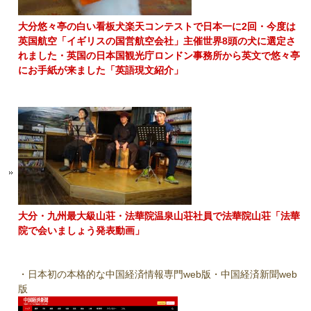
大分悠々亭の白い看板犬楽天コンテストで日本一に2回・今度は
英国航空「イギリスの国営航空会社」主催世界8頭の犬に選定さ
れました・英国の日本国観光庁ロンドン事務所から英文で悠々亭
にお手紙が来ました「英語現文紹介」
大分・九州最大級山荘・法華院温泉山荘社員で法華院山荘「法華
院で会いましょう発表動画」
・日本初の本格的な中国経済情報専門web版・中国経済新聞web
版