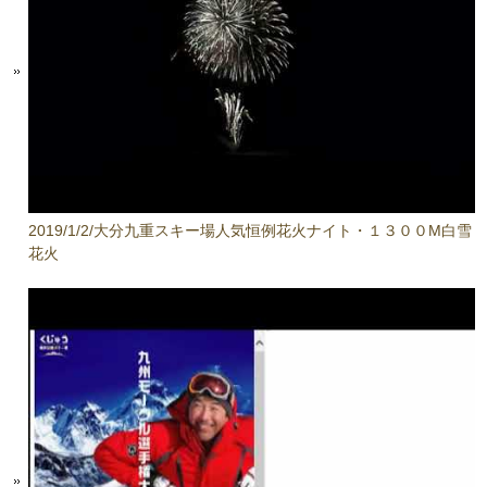
2019/1/2/大分九重スキー場人気恒例花火ナイト・１３００M白雪
花火