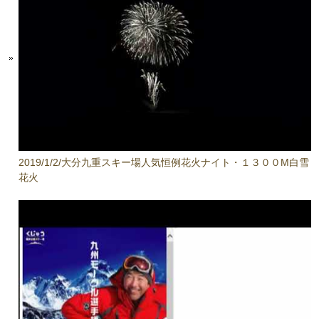
2019/1/2/大分九重スキー場人気恒例花火ナイト・１３００M白雪
花火