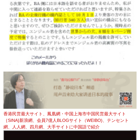
香港民営最大サイト、鳳凰網・中国上海市中国民営最大サイト
｛SINA}新浪網、会員7億人BLOGサイト（WEIBO)、テンセント
網、人人網、四月網、大手サイトに中国語で紹介