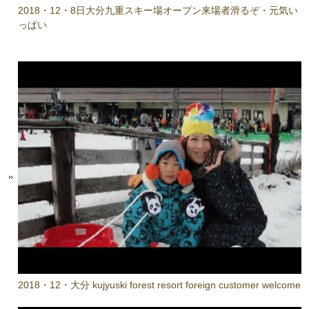
2018・12・8日大分九重スキー場オープン来場者滑るぞ・元気い
っぱい
2018・12・大分 kujyuski forest resort foreign customer welcome