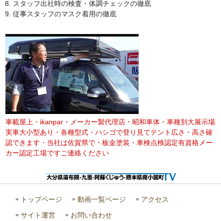
スタッフ出社時の検査・体調チェックの徹底
従事スタッフのマスク着用の徹底
車載屋上・ikanpar・メーカー製代理店・昭和車体・車種別大展示場
実車大小型あり・各種型式・ハシゴで登り見てテント広さ・高さ確
認できます・当社は佐賀県で・板金塗装・車検点検認定有資格メー
カー認定工場ですご連絡ください
トップページ
動画一覧ページ
アクセス
サイト運営
お問い合わせ