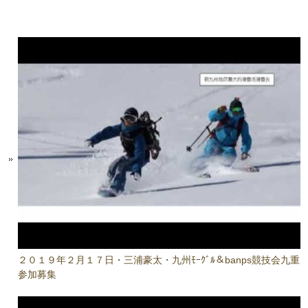
２０１９年２月１７日・三浦豪太・九州ﾓｰｸﾞﾙ＆banps競技会九重
参加募集