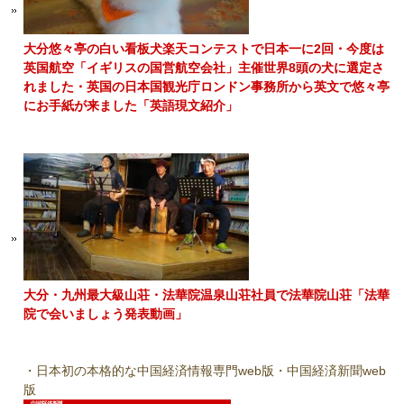
大分悠々亭の白い看板犬楽天コンテストで日本一に2回・今度は
英国航空「イギリスの国営航空会社」主催世界8頭の犬に選定さ
れました・英国の日本国観光庁ロンドン事務所から英文で悠々亭
にお手紙が来ました「英語現文紹介」
大分・九州最大級山荘・法華院温泉山荘社員で法華院山荘「法華
院で会いましょう発表動画」
・日本初の本格的な中国経済情報専門web版・中国経済新聞web
版