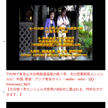
TVCMで有名な大分県筋湯温泉の悠々亭、犬の営業部長エンジェ
ルが、中国･香港・アジア有名サイト・weibo・sohu・QQ・
himarayaに紹介
【大分悠々亭エンジェル犬世界の8頭犬に選ばれる。PDF出力で
きます。】