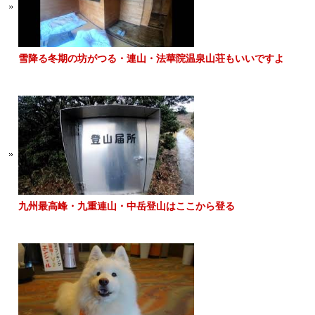
雪降る冬期の坊がつる・連山・法華院温泉山荘もいいですよ
九州最高峰・九重連山・中岳登山はここから登る