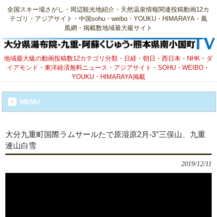
全国スキー場さがし・周辺観光地紹介・天然温泉情報関連投稿動画12カ
テゴリ・アジアサイト・中国sohu・weibo・YOUKU・HIMARAYA・鳳
凰網・掲載数地域最大級サイト
地域最大級の動画投稿数12カテゴリ分類・日経・朝日・西日本・NHK・ダ
イアモンド・東洋経済無料ニュース・アジアサイト・SOHU・WEIBO・
YOUKU・HIMARAYA掲載
MENU
大分九重町国際ラムサールたで原湿原2月‐3°三俣山、九重
連山白雪
2019/12/11