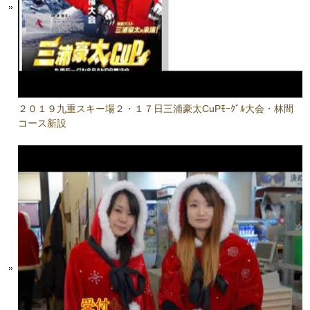
２０１９九重スキー場２・１７日三浦豪太CuPﾓｰｸﾞﾙ大会・林間
コース新設