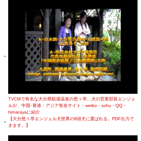
TVCMで有名な大分県筋湯温泉の悠々亭、犬の営業部長エンジェ
ルが、中国･香港・アジア有名サイト・weibo・sohu・QQ・
himarayaに紹介
【大分悠々亭エンジェル犬世界の8頭犬に選ばれる。PDF出力で
きます。】