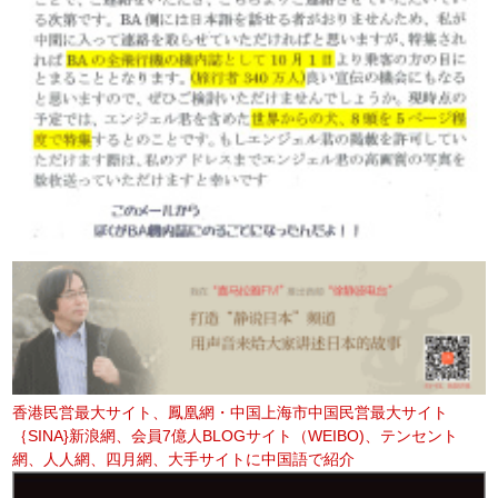
香港民営最大サイト、鳳凰網・中国上海市中国民営最大サイト
｛SINA}新浪網、会員7億人BLOGサイト（WEIBO)、テンセント
網、人人網、四月網、大手サイトに中国語で紹介