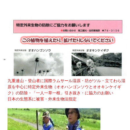
九重連山・登山者に国際ラムサール湿原・坊がツル・立てわら湿
原を中心に特定外来生物（オオハンゴンソウとオオキンケイギ
ク）の防除・「一人一草一根」引き抜き・に協力のお願い
日本の生態系に被害・外来生物法指定