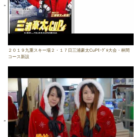
２０１９九重スキー場２・１７日三浦豪太CuPﾓｰｸﾞﾙ大会・林間
コース新設