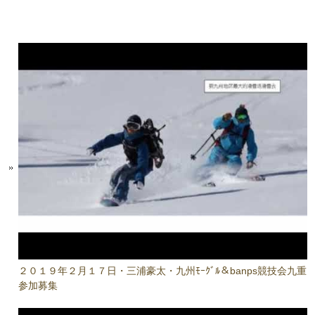
２０１９年２月１７日・三浦豪太・九州ﾓｰｸﾞﾙ＆banps競技会九重
参加募集