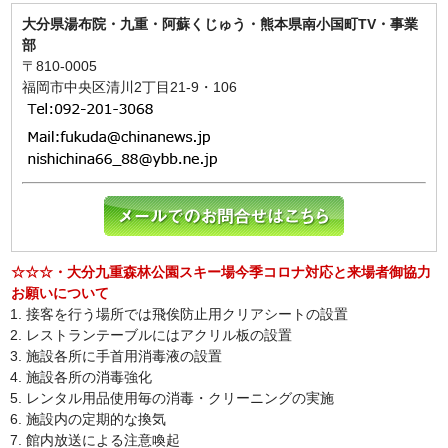
大分県湯布院・九重・阿蘇くじゅう・熊本県南小国町TV・事業
部
〒810-0005
福岡市中央区清川2丁目21-9・106
☆☆☆・大分九重森林公園スキー場今季コロナ対応と来場者御協力
お願いについて
接客を行う場所では飛俟防止用クリアシートの設置
レストランテーブルにはアクリル板の設置
施設各所に手首用消毒液の設置
施設各所の消毒強化
レンタル用品使用毎の消毒・クリーニングの実施
施設内の定期的な換気
館内放送による注意喚起