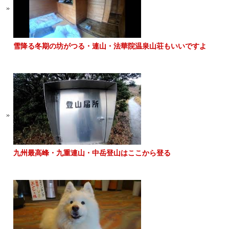
雪降る冬期の坊がつる・連山・法華院温泉山荘もいいですよ
九州最高峰・九重連山・中岳登山はここから登る