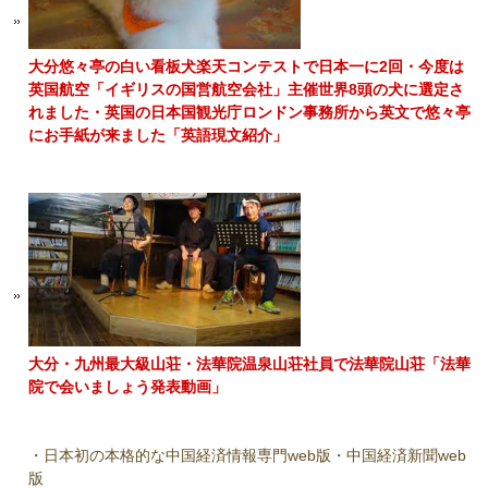
大分悠々亭の白い看板犬楽天コンテストで日本一に2回・今度は
英国航空「イギリスの国営航空会社」主催世界8頭の犬に選定さ
れました・英国の日本国観光庁ロンドン事務所から英文で悠々亭
にお手紙が来ました「英語現文紹介」
大分・九州最大級山荘・法華院温泉山荘社員で法華院山荘「法華
院で会いましょう発表動画」
・日本初の本格的な中国経済情報専門web版・中国経済新聞web
版