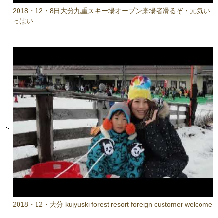
2018・12・8日大分九重スキー場オープン来場者滑るぞ・元気い
っぱい
2018・12・大分 kujyuski forest resort foreign customer welcome