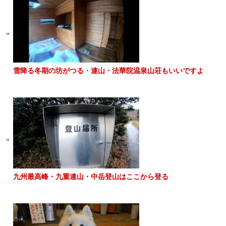
雪降る冬期の坊がつる・連山・法華院温泉山荘もいいですよ
九州最高峰・九重連山・中岳登山はここから登る