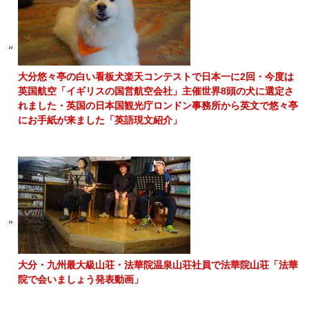
大分悠々亭の白い看板犬楽天コンテストで日本一に2回・今度は
英国航空「イギリスの国営航空会社」主催世界8頭の犬に選定さ
れました・英国の日本国観光庁ロンドン事務所から英文で悠々亭
にお手紙が来ました「英語現文紹介」
大分・九州最大級山荘・法華院温泉山荘社員で法華院山荘「法華
院で会いましょう発表動画」