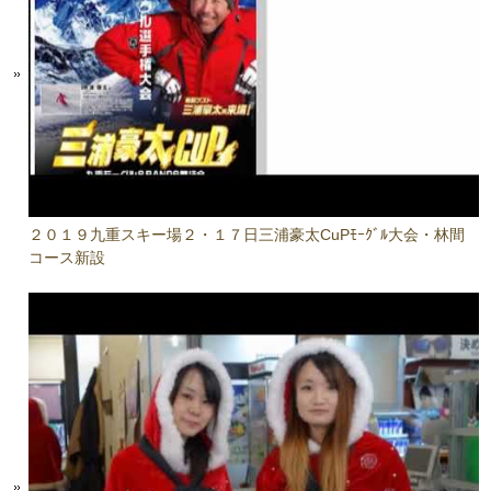
２０１９九重スキー場２・１７日三浦豪太CuPﾓｰｸﾞﾙ大会・林間
コース新設