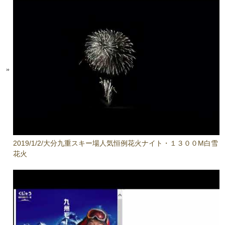
2019/1/2/大分九重スキー場人気恒例花火ナイト・１３００M白雪
花火