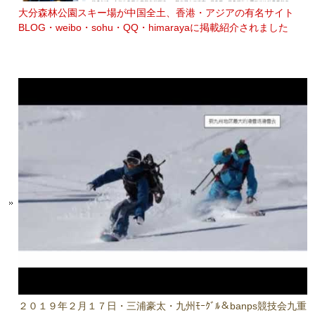
大分森林公園スキー場が中国全土、香港・アジアの有名サイト
BLOG・weibo・sohu・QQ・himarayaに掲載紹介されました
２０１９年２月１７日・三浦豪太・九州ﾓｰｸﾞﾙ＆banps競技会九重