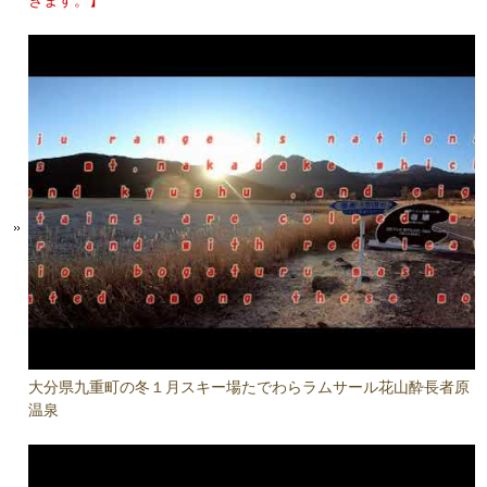
きます。】
大分県九重町の冬１月スキー場たでわらラムサール花山酔長者原
温泉