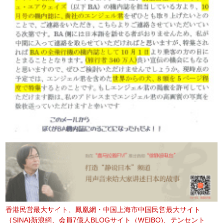
香港民営最大サイト、鳳凰網・中国上海市中国民営最大サイト
｛SINA}新浪網、会員7億人BLOGサイト（WEIBO)、テンセント