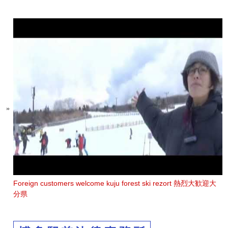
Foreign customers welcome kuju forest ski rezort 熱烈大歓迎大
分県