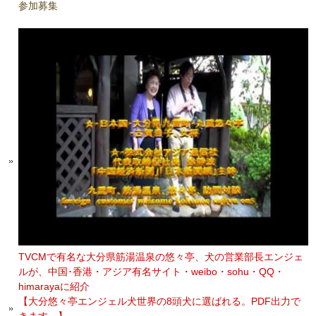
参加募集
TVCMで有名な大分県筋湯温泉の悠々亭、犬の営業部長エンジェ
ルが、中国･香港・アジア有名サイト・weibo・sohu・QQ・
himarayaに紹介
【大分悠々亭エンジェル犬世界の8頭犬に選ばれる。PDF出力で