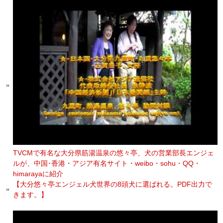
TVCMで有名な大分県筋湯温泉の悠々亭、犬の営業部長エンジェ
ルが、中国･香港・アジア有名サイト・weibo・sohu・QQ・
himarayaに紹介
【大分悠々亭エンジェル犬世界の8頭犬に選ばれる。PDF出力で
きます。】