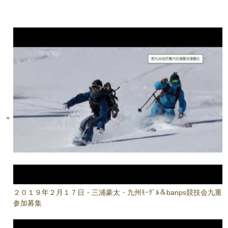
２０１９年２月１７日・三浦豪太・九州ﾓｰｸﾞﾙ＆banps競技会九重
参加募集