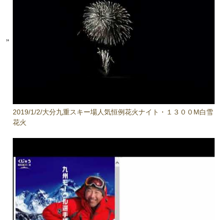
2019/1/2/大分九重スキー場人気恒例花火ナイト・１３００M白雪
花火