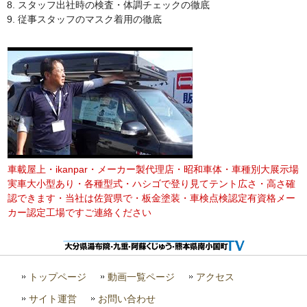
スタッフ出社時の検査・体調チェックの徹底
従事スタッフのマスク着用の徹底
車載屋上・ikanpar・メーカー製代理店・昭和車体・車種別大展示場
実車大小型あり・各種型式・ハシゴで登り見てテント広さ・高さ確
認できます・当社は佐賀県で・板金塗装・車検点検認定有資格メー
カー認定工場ですご連絡ください
トップページ
動画一覧ページ
アクセス
サイト運営
お問い合わせ