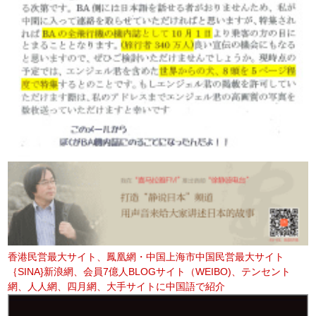
香港民営最大サイト、鳳凰網・中国上海市中国民営最大サイト
｛SINA}新浪網、会員7億人BLOGサイト（WEIBO)、テンセント
網、人人網、四月網、大手サイトに中国語で紹介