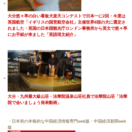
大分悠々亭の白い看板犬楽天コンテストで日本一に2回・今度は
英国航空「イギリスの国営航空会社」主催世界8頭の犬に選定さ
れました・英国の日本国観光庁ロンドン事務所から英文で悠々亭
にお手紙が来ました「英語現文紹介」
大分・九州最大級山荘・法華院温泉山荘社員で法華院山荘「法華
院で会いましょう発表動画」
・日本初の本格的な中国経済情報専門web版・中国経済新聞web
版