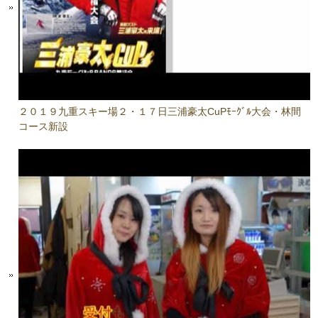
２０１９九重スキー場２・１７日三浦豪太CuPﾓｰｸﾞﾙ大会・林間
コース新設