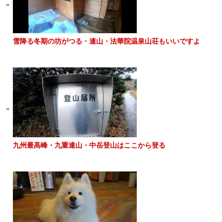
雪降る冬期の坊がつる・連山・法華院温泉山荘もいいですよ
九州最高峰・九重連山・中岳登山はここから登る