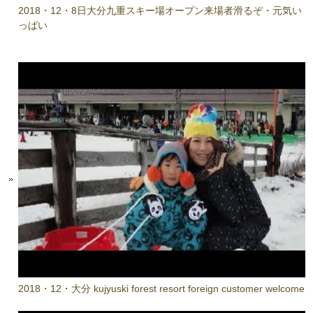
2018・12・8日大分九重スキー場オープン来場者滑るぞ・元気い
っぱい
2018・12・大分 kujyuski forest resort foreign customer welcome