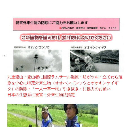
九重連山・登山者に国際ラムサール湿原・坊がツル・立てわら湿
原を中心に特定外来生物（オオハンゴンソウとオオキンケイギ
ク）の防除・「一人一草一根」引き抜き・に協力のお願い
日本の生態系に被害・外来生物法指定