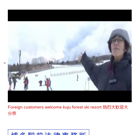
Foreign customers welcome kuju forest ski rezort 熱烈大歓迎大
分県