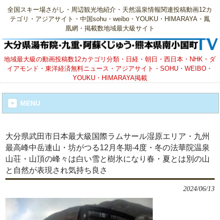
全国スキー場さがし・周辺観光地紹介・天然温泉情報関連投稿動画12カ
テゴリ・アジアサイト・中国sohu・weibo・YOUKU・HIMARAYA・鳳
凰網・掲載数地域最大級サイト
地域最大級の動画投稿数12カテゴリ分類・日経・朝日・西日本・NHK・ダ
イアモンド・東洋経済無料ニュース・アジアサイト・SOHU・WEIBO・
YOUKU・HIMARAYA掲載
MENU
大分県武田市日本最大級国際ラムサール湿原エリア・九州
最高峰中岳連山・坊がつる12月冬期-4度・冬の法華院温泉
山荘・山頂の峰々は白い雪と樹氷になり春・夏とは別の山
と自然が表現され気持ち良さ
2024/06/13