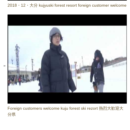
2018・12・大分 kujyuski forest resort foreign customer welcome
Foreign customers welcome kuju forest ski rezort 熱烈大歓迎大
分県