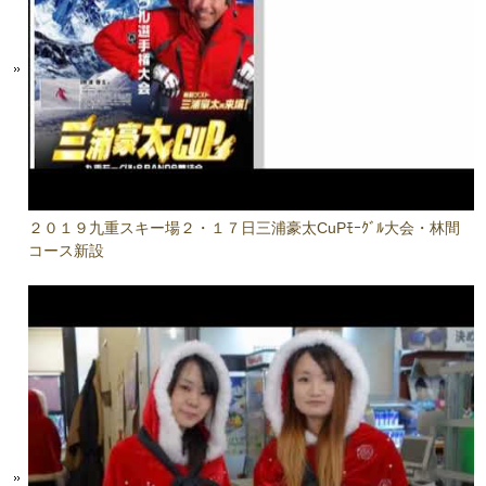
２０１９九重スキー場２・１７日三浦豪太CuPﾓｰｸﾞﾙ大会・林間
コース新設