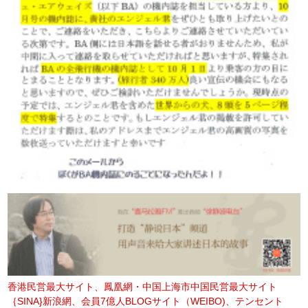
香港民営最大サイト、鳳凰網・中国上海市中国民営最大サイト
｛SINA}新浪網、会員7億人BLOGサイト（WEIBO)、テンセント