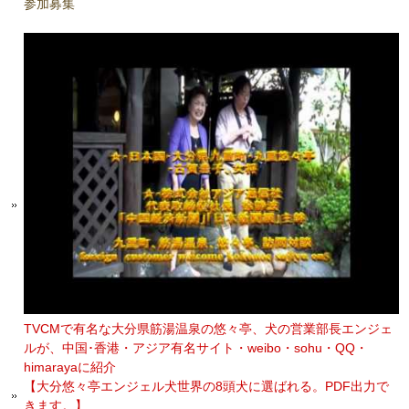
参加募集
TVCMで有名な大分県筋湯温泉の悠々亭、犬の営業部長エンジェ
ルが、中国･香港・アジア有名サイト・weibo・sohu・QQ・
himarayaに紹介
【大分悠々亭エンジェル犬世界の8頭犬に選ばれる。PDF出力で
きます。】