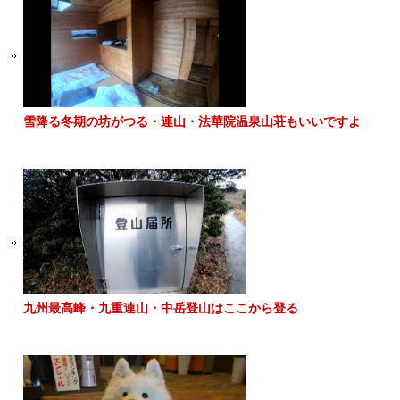
雪降る冬期の坊がつる・連山・法華院温泉山荘もいいですよ
九州最高峰・九重連山・中岳登山はここから登る