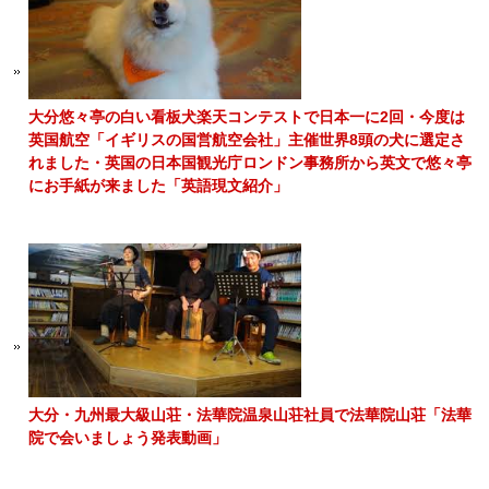
大分悠々亭の白い看板犬楽天コンテストで日本一に2回・今度は
英国航空「イギリスの国営航空会社」主催世界8頭の犬に選定さ
れました・英国の日本国観光庁ロンドン事務所から英文で悠々亭
にお手紙が来ました「英語現文紹介」
大分・九州最大級山荘・法華院温泉山荘社員で法華院山荘「法華
院で会いましょう発表動画」