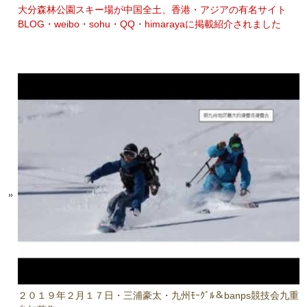
大分森林公園スキー場が中国全土、香港・アジアの有名サイト
BLOG・weibo・sohu・QQ・himarayaに掲載紹介されました
２０１９年２月１７日・三浦豪太・九州ﾓｰｸﾞﾙ＆banps競技会九重