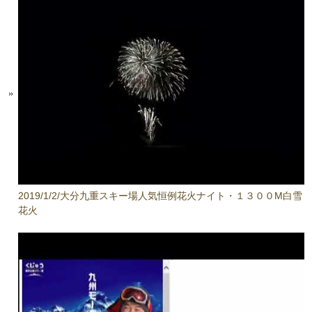
2019/1/2/大分九重スキー場人気恒例花火ナイト・１３００M白雪
花火